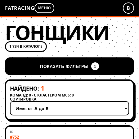
FATRACING
В
МЕНЮ
ГОНЩИКИ
1 734 В КАТАЛОГЕ
ПОКАЗАТЬ ФИЛЬТРЫ
1
1
НАЙДЕНО:
КОМАНД: 0 · С КЛАСТЕРОМ MCS: 0
СОРТИРОВКА
Применить сортировку
#752