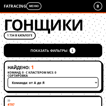
FATRACING
В
МЕНЮ
ГОНЩИКИ
1 734 В КАТАЛОГЕ
ПОКАЗАТЬ ФИЛЬТРЫ
1
1
НАЙДЕНО:
КОМАНД: 0 · С КЛАСТЕРОМ MCS: 0
СОРТИРОВКА
Применить сортировку
#797