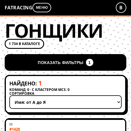
FATRACING
В
МЕНЮ
ГОНЩИКИ
1 734 В КАТАЛОГЕ
ПОКАЗАТЬ ФИЛЬТРЫ
1
1
НАЙДЕНО:
КОМАНД: 0 · С КЛАСТЕРОМ MCS: 0
СОРТИРОВКА
Применить сортировку
#1428