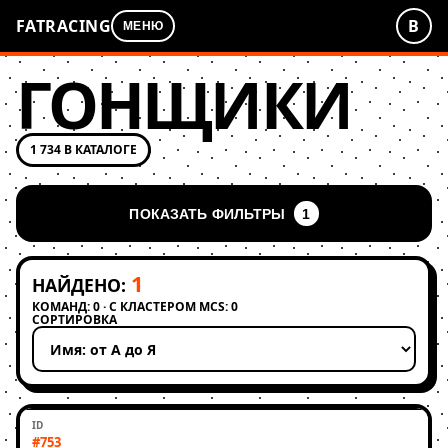
FATRACING
В
МЕНЮ
ГОНЩИКИ
1 734 В КАТАЛОГЕ
ПОКАЗАТЬ ФИЛЬТРЫ
1
1
НАЙДЕНО:
КОМАНД: 0 · С КЛАСТЕРОМ MCS: 0
СОРТИРОВКА
Применить сортировку
#753