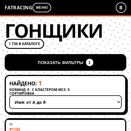
FATRACING
В
МЕНЮ
ГОНЩИКИ
1 736 В КАТАЛОГЕ
ПОКАЗАТЬ ФИЛЬТРЫ
1
1
НАЙДЕНО:
КОМАНД: 0 · С КЛАСТЕРОМ MCS: 0
СОРТИРОВКА
Применить сортировку
#1143