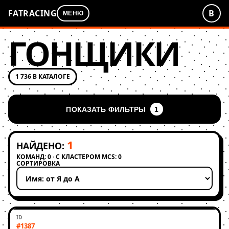
FATRACING
В
МЕНЮ
ГОНЩИКИ
1 736 В КАТАЛОГЕ
ПОКАЗАТЬ ФИЛЬТРЫ
1
1
НАЙДЕНО:
КОМАНД: 0 · С КЛАСТЕРОМ MCS: 0
СОРТИРОВКА
Применить сортировку
#1387