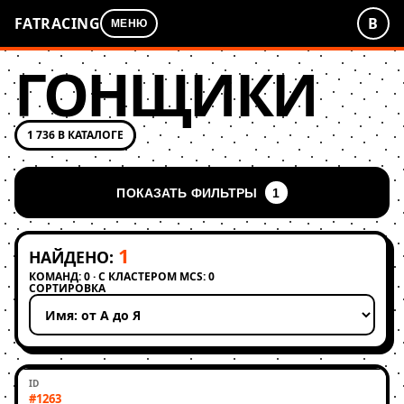
FATRACING
В
МЕНЮ
ГОНЩИКИ
1 736 В КАТАЛОГЕ
ПОКАЗАТЬ ФИЛЬТРЫ
1
1
НАЙДЕНО:
КОМАНД: 0 · С КЛАСТЕРОМ MCS: 0
СОРТИРОВКА
Применить сортировку
#1263