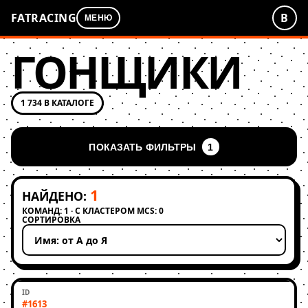
FATRACING
В
МЕНЮ
ГОНЩИКИ
1 734 В КАТАЛОГЕ
ПОКАЗАТЬ ФИЛЬТРЫ
1
1
НАЙДЕНО:
КОМАНД: 1 · С КЛАСТЕРОМ MCS: 0
СОРТИРОВКА
Применить сортировку
#1613