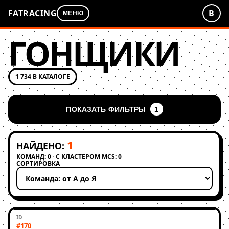
FATRACING
В
МЕНЮ
ГОНЩИКИ
1 734 В КАТАЛОГЕ
ПОКАЗАТЬ ФИЛЬТРЫ
1
1
НАЙДЕНО:
КОМАНД: 0 · С КЛАСТЕРОМ MCS: 0
СОРТИРОВКА
Применить сортировку
#170