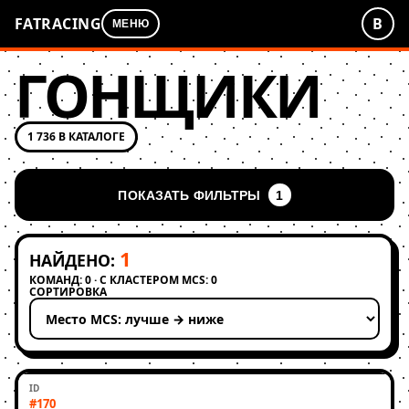
FATRACING
В
МЕНЮ
ГОНЩИКИ
1 736 В КАТАЛОГЕ
ПОКАЗАТЬ ФИЛЬТРЫ
1
1
НАЙДЕНО:
КОМАНД: 0 · С КЛАСТЕРОМ MCS: 0
СОРТИРОВКА
Применить сортировку
#170