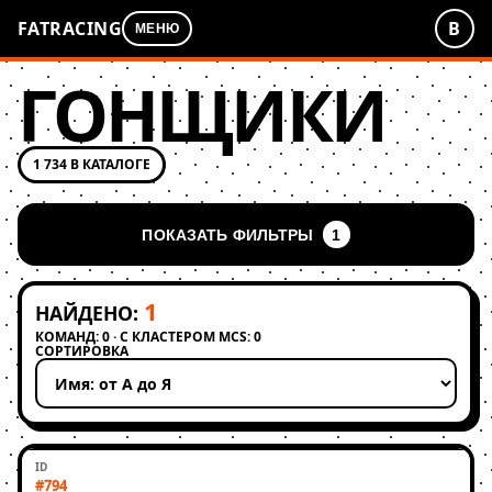
FATRACING
В
МЕНЮ
ГОНЩИКИ
1 734 В КАТАЛОГЕ
ПОКАЗАТЬ ФИЛЬТРЫ
1
1
НАЙДЕНО:
КОМАНД: 0 · С КЛАСТЕРОМ MCS: 0
СОРТИРОВКА
Применить сортировку
#794