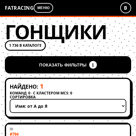
FATRACING
В
МЕНЮ
ГОНЩИКИ
1 736 В КАТАЛОГЕ
ПОКАЗАТЬ ФИЛЬТРЫ
1
1
НАЙДЕНО:
КОМАНД: 0 · С КЛАСТЕРОМ MCS: 0
СОРТИРОВКА
Применить сортировку
#794