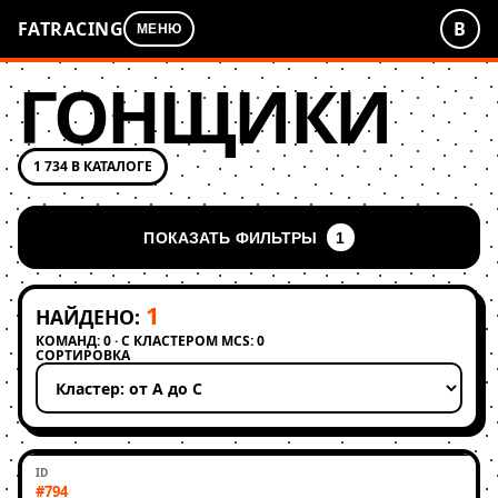
FATRACING
В
МЕНЮ
ГОНЩИКИ
1 734 В КАТАЛОГЕ
ПОКАЗАТЬ ФИЛЬТРЫ
1
1
НАЙДЕНО:
КОМАНД: 0 · С КЛАСТЕРОМ MCS: 0
СОРТИРОВКА
Применить сортировку
#794