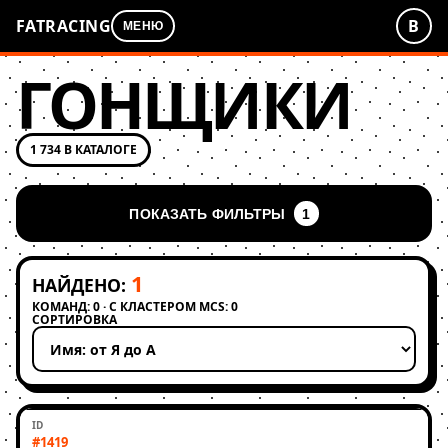
FATRACING
В
МЕНЮ
ГОНЩИКИ
1 734 В КАТАЛОГЕ
ПОКАЗАТЬ ФИЛЬТРЫ
1
1
НАЙДЕНО:
КОМАНД: 0 · С КЛАСТЕРОМ MCS: 0
СОРТИРОВКА
Применить сортировку
#1419