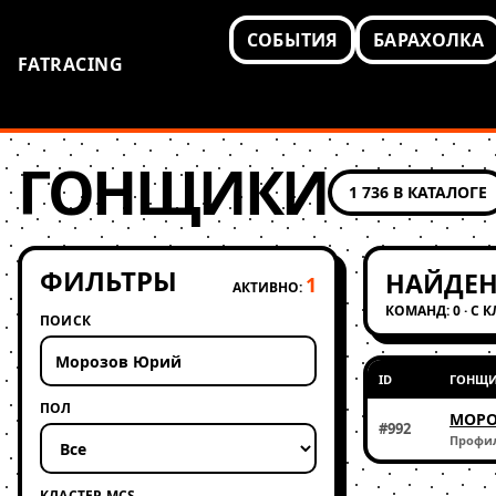
СОБЫТИЯ
БАРАХОЛКА
FATRACING
ГОНЩИКИ
1 736 В КАТАЛОГЕ
ФИЛЬТРЫ
НАЙДЕН
1
АКТИВНО:
КОМАНД: 0 · С 
ПОИСК
ID
ГОНЩ
ПОЛ
МОРО
#992
Профи
КЛАСТЕР MCS