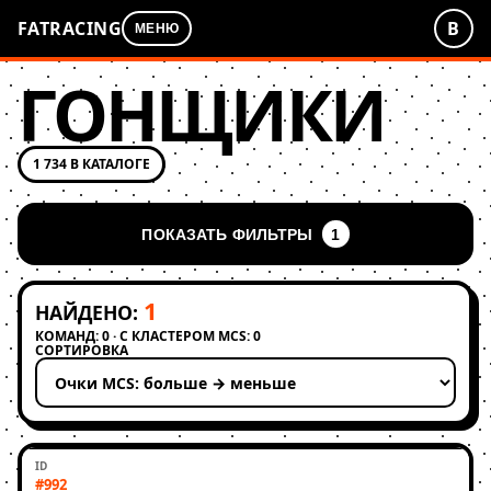
FATRACING
В
МЕНЮ
ГОНЩИКИ
1 734 В КАТАЛОГЕ
ПОКАЗАТЬ ФИЛЬТРЫ
1
1
НАЙДЕНО:
КОМАНД: 0 · С КЛАСТЕРОМ MCS: 0
СОРТИРОВКА
Применить сортировку
#992