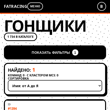
FATRACING
В
МЕНЮ
ГОНЩИКИ
1 734 В КАТАЛОГЕ
ПОКАЗАТЬ ФИЛЬТРЫ
1
1
НАЙДЕНО:
КОМАНД: 0 · С КЛАСТЕРОМ MCS: 0
СОРТИРОВКА
Применить сортировку
#1394