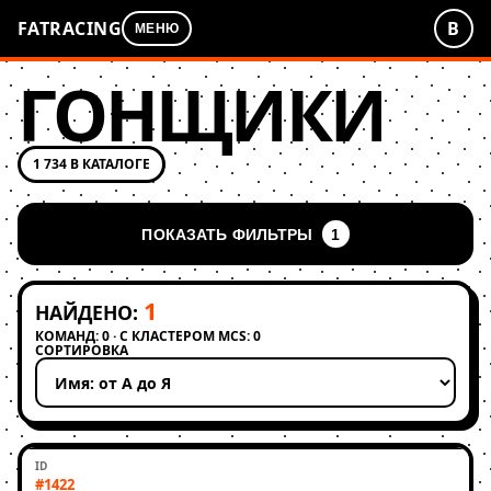
FATRACING
В
МЕНЮ
ГОНЩИКИ
1 734 В КАТАЛОГЕ
ПОКАЗАТЬ ФИЛЬТРЫ
1
1
НАЙДЕНО:
КОМАНД: 0 · С КЛАСТЕРОМ MCS: 0
СОРТИРОВКА
Применить сортировку
#1422