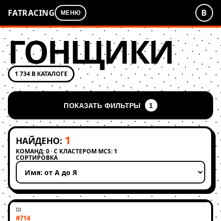
FATRACING
В
МЕНЮ
ГОНЩИКИ
1 734 В КАТАЛОГЕ
ПОКАЗАТЬ ФИЛЬТРЫ
1
1
НАЙДЕНО:
КОМАНД: 0 · С КЛАСТЕРОМ MCS: 1
СОРТИРОВКА
Применить сортировку
#714