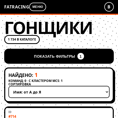
FATRACING
В
МЕНЮ
ГОНЩИКИ
1 734 В КАТАЛОГЕ
ПОКАЗАТЬ ФИЛЬТРЫ
1
1
НАЙДЕНО:
КОМАНД: 0 · С КЛАСТЕРОМ MCS: 1
СОРТИРОВКА
Применить сортировку
#714