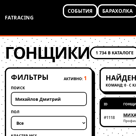
СОБЫТИЯ
БАРАХОЛКА
FATRACING
ГОНЩИКИ
1 734 В КАТАЛОГЕ
ФИЛЬТРЫ
НАЙДЕН
1
АКТИВНО:
КОМАНД: 0 · С 
ПОИСК
ID
ГОНЩ
ПОЛ
МИХА
#1118
Профи
КЛАСТЕР MCS