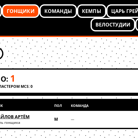
ГОНЩИКИ
КОМАНДЫ
КЕМПЫ
ЦАРЬ ГРЕ
ВЕЛОСТУДИИ
1
О:
КЛАСТЕРОМ MCS: 0
ИК
ПОЛ
КОМАНДА
ЙЛОВ АРТËМ
М
—
ль гонщика