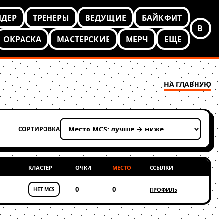
ЙДЕР
ТРЕНЕРЫ
ВЕДУЩИЕ
БАЙКФИТ
В
ОКРАСКА
МАСТЕРСКИЕ
МЕРЧ
ЕЩЕ
НА ГЛАВНУЮ
СОРТИРОВКА
Применить сортировку
КЛАСТЕР
ОЧКИ
МЕСТО
ССЫЛКИ
0
0
НЕТ MCS
ПРОФИЛЬ