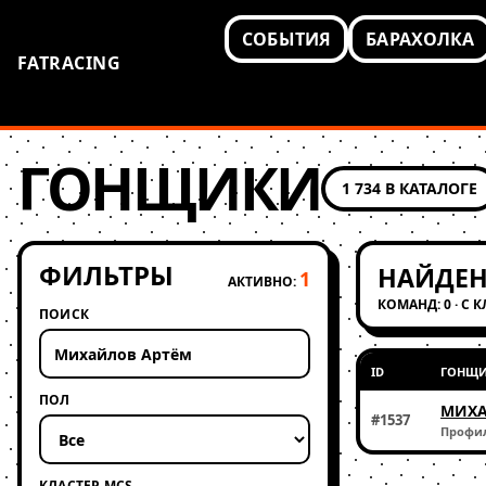
СОБЫТИЯ
БАРАХОЛКА
FATRACING
ГОНЩИКИ
1 734 В КАТАЛОГЕ
ФИЛЬТРЫ
НАЙДЕН
1
АКТИВНО:
КОМАНД: 0 · С 
ПОИСК
ID
ГОНЩ
ПОЛ
МИХА
#1537
Профи
КЛАСТЕР MCS