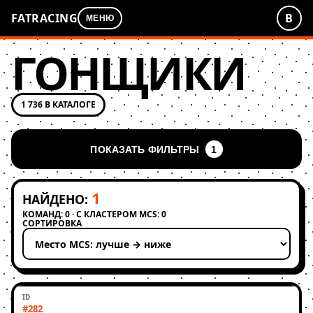
FATRACING
В
МЕНЮ
ГОНЩИКИ
1 736 В КАТАЛОГЕ
ПОКАЗАТЬ ФИЛЬТРЫ
1
1
НАЙДЕНО:
КОМАНД: 0 · С КЛАСТЕРОМ MCS: 0
СОРТИРОВКА
Применить сортировку
#282