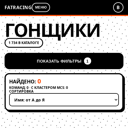
FATRACING
В
МЕНЮ
ГОНЩИКИ
1 734 В КАТАЛОГЕ
ПОКАЗАТЬ ФИЛЬТРЫ
1
0
НАЙДЕНО:
КОМАНД: 0 · С КЛАСТЕРОМ MCS: 0
СОРТИРОВКА
Применить сортировку