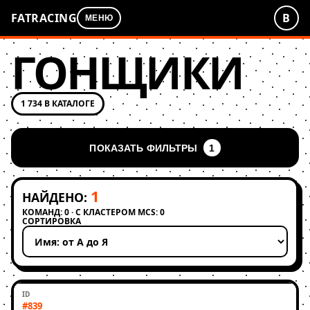
FATRACING
В
МЕНЮ
ГОНЩИКИ
1 734 В КАТАЛОГЕ
ПОКАЗАТЬ ФИЛЬТРЫ
1
1
НАЙДЕНО:
КОМАНД: 0 · С КЛАСТЕРОМ MCS: 0
СОРТИРОВКА
Применить сортировку
#839