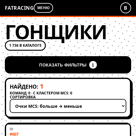
FATRACING
В
МЕНЮ
ГОНЩИКИ
1 736 В КАТАЛОГЕ
ПОКАЗАТЬ ФИЛЬТРЫ
1
1
НАЙДЕНО:
КОМАНД: 0 · С КЛАСТЕРОМ MCS: 0
СОРТИРОВКА
Применить сортировку
#607