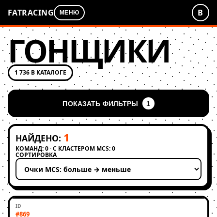
FATRACING
В
МЕНЮ
ГОНЩИКИ
1 736 В КАТАЛОГЕ
ПОКАЗАТЬ ФИЛЬТРЫ
1
1
НАЙДЕНО:
КОМАНД: 0 · С КЛАСТЕРОМ MCS: 0
СОРТИРОВКА
Применить сортировку
#869