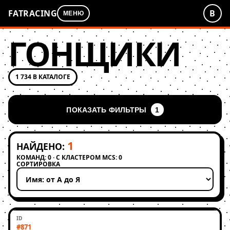
FATRACING
В
МЕНЮ
ГОНЩИКИ
1 734 В КАТАЛОГЕ
ПОКАЗАТЬ ФИЛЬТРЫ
1
1
НАЙДЕНО:
КОМАНД: 0 · С КЛАСТЕРОМ MCS: 0
СОРТИРОВКА
Применить сортировку
#871