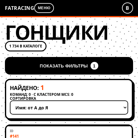
FATRACING
В
МЕНЮ
ГОНЩИКИ
1 734 В КАТАЛОГЕ
ПОКАЗАТЬ ФИЛЬТРЫ
1
1
НАЙДЕНО:
КОМАНД: 0 · С КЛАСТЕРОМ MCS: 0
СОРТИРОВКА
Применить сортировку
#141