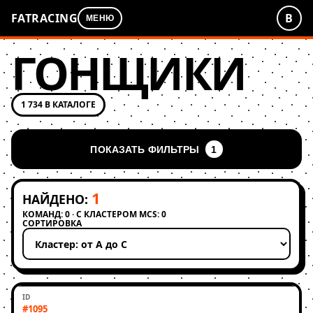
FATRACING
В
МЕНЮ
ГОНЩИКИ
1 734 В КАТАЛОГЕ
ПОКАЗАТЬ ФИЛЬТРЫ
1
1
НАЙДЕНО:
КОМАНД: 0 · С КЛАСТЕРОМ MCS: 0
СОРТИРОВКА
Применить сортировку
#1095