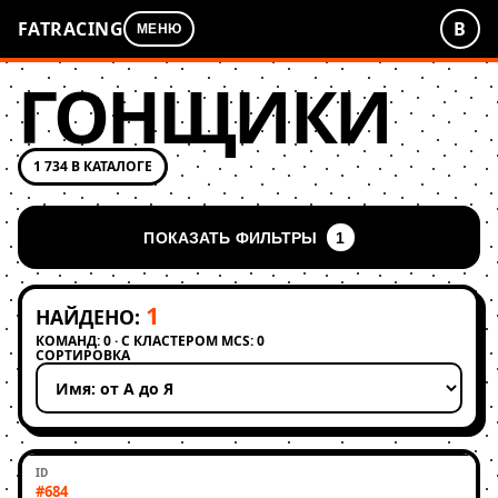
FATRACING
В
МЕНЮ
ГОНЩИКИ
1 734 В КАТАЛОГЕ
ПОКАЗАТЬ ФИЛЬТРЫ
1
1
НАЙДЕНО:
КОМАНД: 0 · С КЛАСТЕРОМ MCS: 0
СОРТИРОВКА
Применить сортировку
#684