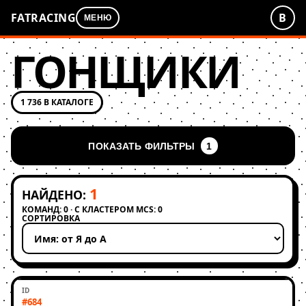
FATRACING
В
МЕНЮ
ГОНЩИКИ
1 736 В КАТАЛОГЕ
ПОКАЗАТЬ ФИЛЬТРЫ
1
1
НАЙДЕНО:
КОМАНД: 0 · С КЛАСТЕРОМ MCS: 0
СОРТИРОВКА
Применить сортировку
#684