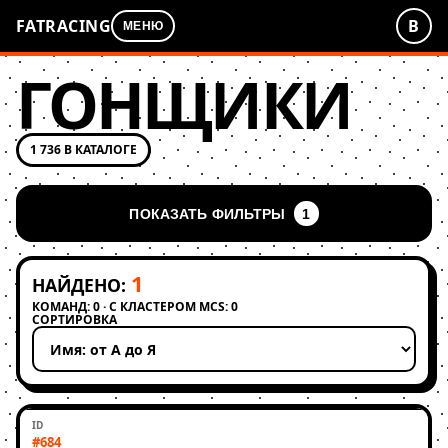
FATRACING
В
МЕНЮ
ГОНЩИКИ
1 736 В КАТАЛОГЕ
ПОКАЗАТЬ ФИЛЬТРЫ
1
1
НАЙДЕНО:
КОМАНД: 0 · С КЛАСТЕРОМ MCS: 0
СОРТИРОВКА
Применить сортировку
#684