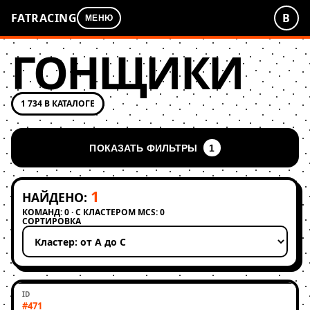
FATRACING
В
МЕНЮ
ГОНЩИКИ
1 734 В КАТАЛОГЕ
ПОКАЗАТЬ ФИЛЬТРЫ
1
1
НАЙДЕНО:
КОМАНД: 0 · С КЛАСТЕРОМ MCS: 0
СОРТИРОВКА
Применить сортировку
#471