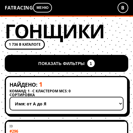
FATRACING
В
МЕНЮ
ГОНЩИКИ
1 736 В КАТАЛОГЕ
ПОКАЗАТЬ ФИЛЬТРЫ
1
1
НАЙДЕНО:
КОМАНД: 1 · С КЛАСТЕРОМ MCS: 0
СОРТИРОВКА
Применить сортировку
#296