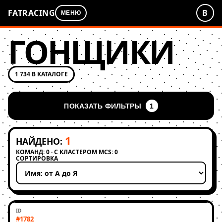
FATRACING
В
МЕНЮ
ГОНЩИКИ
1 734 В КАТАЛОГЕ
ПОКАЗАТЬ ФИЛЬТРЫ
1
1
НАЙДЕНО:
КОМАНД: 0 · С КЛАСТЕРОМ MCS: 0
СОРТИРОВКА
Применить сортировку
#1782