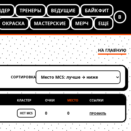
ЙДЕР
ТРЕНЕРЫ
ВЕДУЩИЕ
БАЙКФИТ
В
ОКРАСКА
МАСТЕРСКИЕ
МЕРЧ
ЕЩЕ
НА ГЛАВНУЮ
СОРТИРОВКА
Применить сортировку
КЛАСТЕР
ОЧКИ
МЕСТО
ССЫЛКИ
0
0
НЕТ MCS
ПРОФИЛЬ