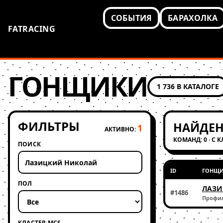
СОБЫТИЯ
БАРАХОЛКА
FATRACING
ГОНЩИКИ
1 736 В КАТАЛОГЕ
ФИЛЬТРЫ
НАЙДЕН
1
АКТИВНО:
КОМАНД: 0 · С 
ПОИСК
ID
ГОНЩ
ПОЛ
ЛАЗИ
#1486
Профи
КЛАСТЕР MCS