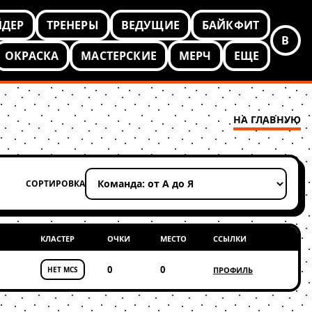
ЙДЕР
ТРЕНЕРЫ
ВЕДУЩИЕ
БАЙКФИТ
В
ОКРАСКА
МАСТЕРСКИЕ
МЕРЧ
ЕЩЕ
НА ГЛАВНУЮ
СОРТИРОВКА
Применить сортировку
КЛАСТЕР
ОЧКИ
МЕСТО
ССЫЛКИ
0
0
НЕТ MCS
ПРОФИЛЬ