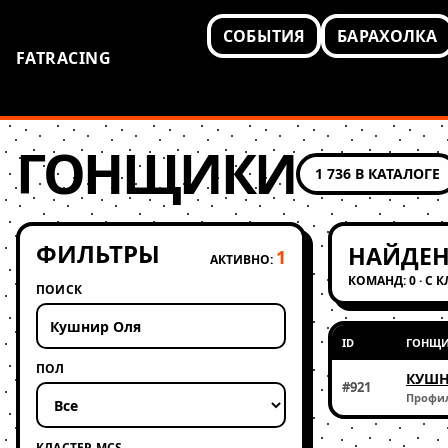
СОБЫТИЯ
БАРАХОЛКА
FATRACING
ГОНЩИКИ
1 736 В КАТАЛОГЕ
ФИЛЬТРЫ
НАЙДЕН
1
АКТИВНО:
КОМАНД: 0 · С 
ПОИСК
ID
ГОНЩ
ПОЛ
КУШН
#921
Профи
КЛАСТЕР MCS