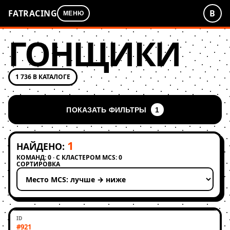
FATRACING
В
МЕНЮ
ГОНЩИКИ
1 736 В КАТАЛОГЕ
ПОКАЗАТЬ ФИЛЬТРЫ
1
1
НАЙДЕНО:
КОМАНД: 0 · С КЛАСТЕРОМ MCS: 0
СОРТИРОВКА
Применить сортировку
#921