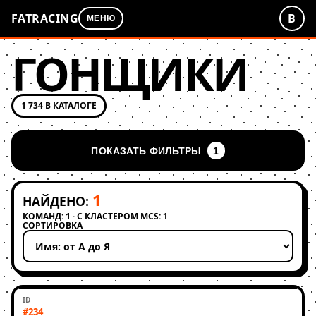
FATRACING
В
МЕНЮ
ГОНЩИКИ
1 734 В КАТАЛОГЕ
ПОКАЗАТЬ ФИЛЬТРЫ
1
1
НАЙДЕНО:
КОМАНД: 1 · С КЛАСТЕРОМ MCS: 1
СОРТИРОВКА
Применить сортировку
#234