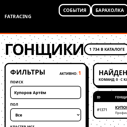
СОБЫТИЯ
БАРАХОЛКА
FATRACING
ГОНЩИКИ
1 734 В КАТАЛОГЕ
ФИЛЬТРЫ
НАЙДЕН
1
АКТИВНО:
КОМАНД: 0 · С 
ПОИСК
ID
ГОНЩ
ПОЛ
КУПО
#1371
Профи
КЛАСТЕР MCS