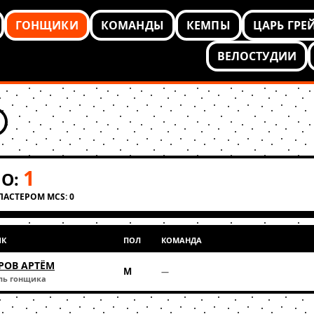
ГОНЩИКИ
КОМАНДЫ
КЕМПЫ
ЦАРЬ ГРЕ
ВЕЛОСТУДИИ
1
О:
КЛАСТЕРОМ MCS: 0
ИК
ПОЛ
КОМАНДА
РОВ АРТЁМ
М
—
ль гонщика