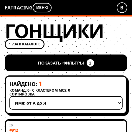
FATRACING
В
МЕНЮ
ГОНЩИКИ
1 734 В КАТАЛОГЕ
ПОКАЗАТЬ ФИЛЬТРЫ
1
1
НАЙДЕНО:
КОМАНД: 0 · С КЛАСТЕРОМ MCS: 0
СОРТИРОВКА
Применить сортировку
#912