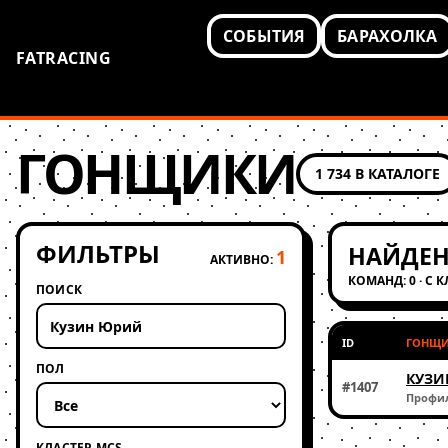
СОБЫТИЯ
БАРАХОЛКА
FATRACING
ГОНЩИКИ
1 734 В КАТАЛОГЕ
ФИЛЬТРЫ
НАЙДЕН
1
АКТИВНО:
КОМАНД: 0 · С 
ПОИСК
ID
ГОНЩ
ПОЛ
КУЗИ
#1407
Профи
КЛАСТЕР MCS