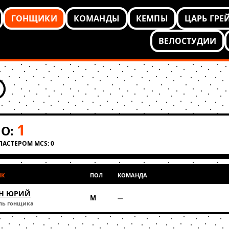
ГОНЩИКИ
КОМАНДЫ
КЕМПЫ
ЦАРЬ ГРЕ
ВЕЛОСТУДИИ
1
О:
КЛАСТЕРОМ MCS: 0
ИК
ПОЛ
КОМАНДА
Н ЮРИЙ
М
—
ль гонщика