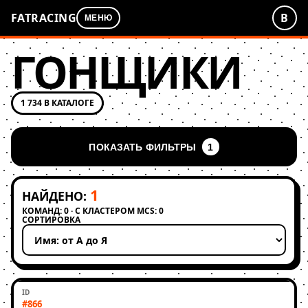
FATRACING
В
МЕНЮ
ГОНЩИКИ
1 734 В КАТАЛОГЕ
ПОКАЗАТЬ ФИЛЬТРЫ
1
1
НАЙДЕНО:
КОМАНД: 0 · С КЛАСТЕРОМ MCS: 0
СОРТИРОВКА
Применить сортировку
#866