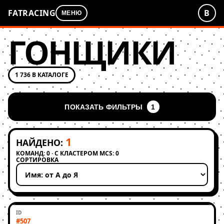
FATRACING
В
МЕНЮ
ГОНЩИКИ
1 736 В КАТАЛОГЕ
ПОКАЗАТЬ ФИЛЬТРЫ
1
1
НАЙДЕНО:
КОМАНД: 0 · С КЛАСТЕРОМ MCS: 0
СОРТИРОВКА
Применить сортировку
#507