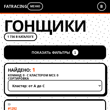
FATRACING
В
МЕНЮ
ГОНЩИКИ
1 736 В КАТАЛОГЕ
ПОКАЗАТЬ ФИЛЬТРЫ
1
1
НАЙДЕНО:
КОМАНД: 0 · С КЛАСТЕРОМ MCS: 0
СОРТИРОВКА
Применить сортировку
#1292