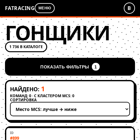
FATRACING
В
МЕНЮ
ГОНЩИКИ
1 736 В КАТАЛОГЕ
ПОКАЗАТЬ ФИЛЬТРЫ
1
1
НАЙДЕНО:
КОМАНД: 0 · С КЛАСТЕРОМ MCS: 0
СОРТИРОВКА
Применить сортировку
#899