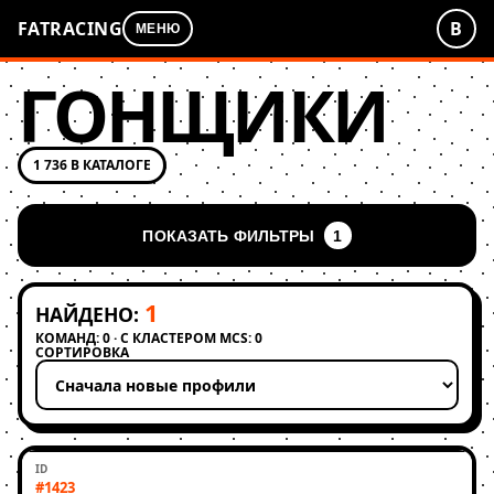
FATRACING
В
МЕНЮ
ГОНЩИКИ
1 736 В КАТАЛОГЕ
ПОКАЗАТЬ ФИЛЬТРЫ
1
1
НАЙДЕНО:
КОМАНД: 0 · С КЛАСТЕРОМ MCS: 0
СОРТИРОВКА
Применить сортировку
#1423