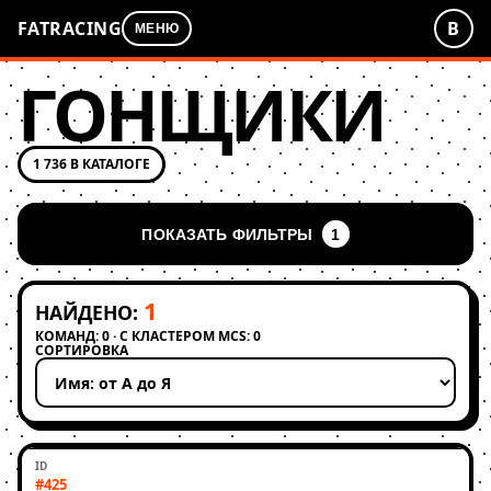
FATRACING
В
МЕНЮ
ГОНЩИКИ
1 736 В КАТАЛОГЕ
ПОКАЗАТЬ ФИЛЬТРЫ
1
1
НАЙДЕНО:
КОМАНД: 0 · С КЛАСТЕРОМ MCS: 0
СОРТИРОВКА
Применить сортировку
#425