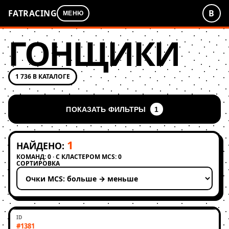
FATRACING
В
МЕНЮ
ГОНЩИКИ
1 736 В КАТАЛОГЕ
ПОКАЗАТЬ ФИЛЬТРЫ
1
1
НАЙДЕНО:
КОМАНД: 0 · С КЛАСТЕРОМ MCS: 0
СОРТИРОВКА
Применить сортировку
#1381